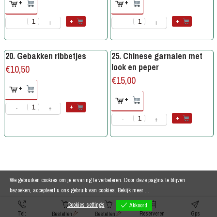
+
+
+
+
-
+
-
+
20. Gebakken ribbetjes
25. Chinese garnalen met
look en peper
€
10,50
€
15,00
+
+
+
-
+
+
-
+
We gebruiken cookies om je ervaring te verbeteren. Door deze pagina te blijven
bezoeken, accepteert u ons gebruik van cookies.
Bekijk meer ...
Cookies settings
Akkoord
Tel:
Reserveren
Gps
Bestellen
Bestellen