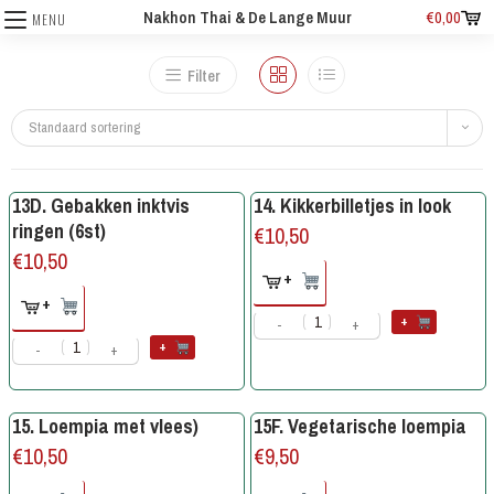
Nakhon Thai & De Lange Muur
€
0,00
MENU
Filter
Standaard sortering
13D. Gebakken inktvis
14. Kikkerbilletjes in look
ringen (6st)
€
10,50
€
10,50
+
+
+
-
+
+
-
+
15. Loempia met vlees)
15F. Vegetarische loempia
€
10,50
€
9,50