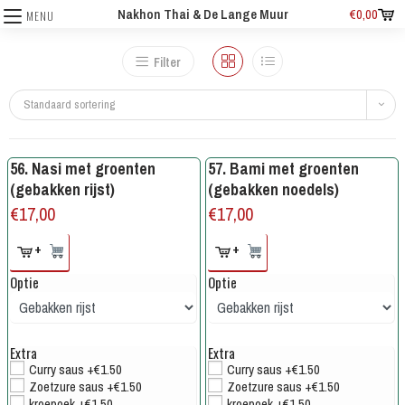
Nakhon Thai & De Lange Muur
€
0,00
MENU
Filter
Standaard sortering
56. Nasi met groenten
57. Bami met groenten
(gebakken rijst)
(gebakken noedels)
€
17,00
€
17,00
+
+
Optie
Optie
Extra
Extra
Curry saus +€1.50
Curry saus +€1.50
Zoetzure saus +€1.50
Zoetzure saus +€1.50
kroepoek +€1.50
kroepoek +€1.50