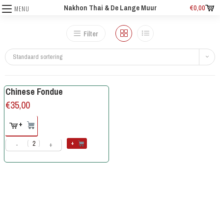
Nakhon Thai & De Lange Muur
€
0,00
MENU
Filter
Standaard sortering
Chinese Fondue
€
35,00
+
+
-
+