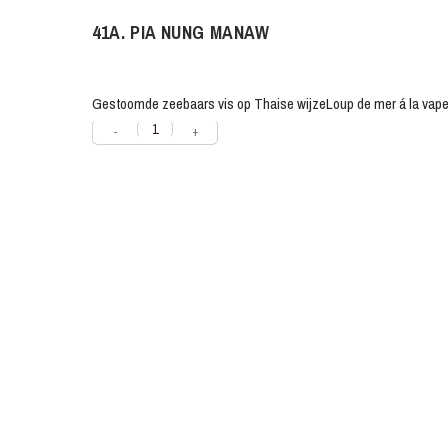
41A. PIA NUNG MANAW
Gestoomde zeebaars vis op Thaise wijze
Loup de mer á la vape
-
+