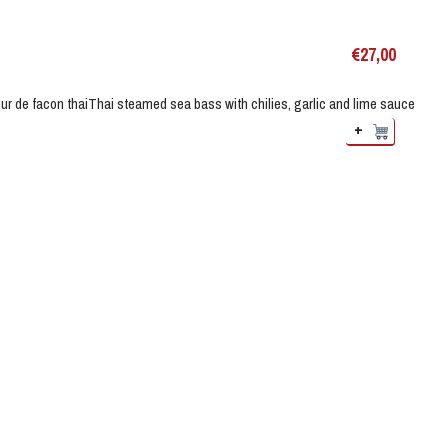
€
27,00
ur de facon thai
Thai steamed sea bass with chilies, garlic and lime sauce
+