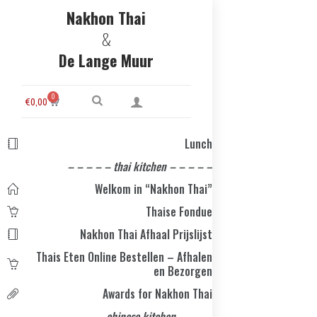
Nakhon Thai
&
De Lange Muur
0
€
0,00
Lunch
– – – – – thai kitchen – – – – –
Welkom in “Nakhon Thai”
Thaise Fondue
Nakhon Thai Afhaal Prijslijst
Thais Eten Online Bestellen – Afhalen
en Bezorgen
Awards for Nakhon Thai
– – – – chinese kitchen – – – –