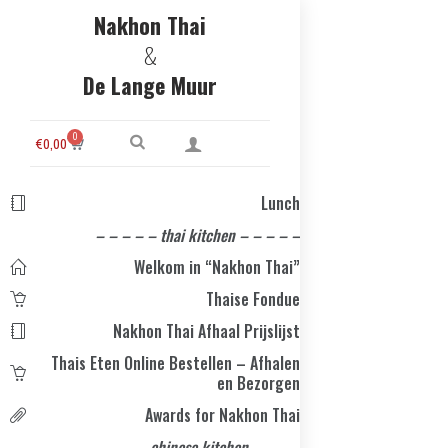
Nakhon Thai
&
De Lange Muur
0
€
0,00
Lunch
– – – – – thai kitchen – – – – –
Welkom in “Nakhon Thai”
Thaise Fondue
Nakhon Thai Afhaal Prijslijst
Thais Eten Online Bestellen – Afhalen
en Bezorgen
Awards for Nakhon Thai
– – – – chinese kitchen – – – –