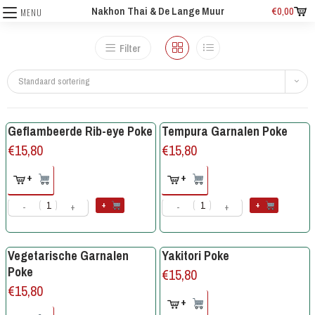
Nakhon Thai & De Lange Muur
€
0,00
MENU
Filter
Standaard sortering
Geflambeerde Rib-eye Poke
Tempura Garnalen Poke
€
15,80
€
15,80
+
+
+
+
-
+
-
+
Vegetarische Garnalen
Yakitori Poke
Poke
€
15,80
€
15,80
+